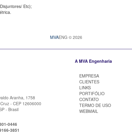
isjuntores/ Etc);
trica.
MVA
ENG © 2026
A MVA Engenharia
EMPRESA
CLIENTES
LINKS
PORTIFÓLIO
aldo Aranha, 1758
CONTATO
a Cruz - CEP 12606000
TERMO DE USO
SP - Brasil
WEBMAIL
3301-0446
99166-3851