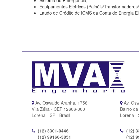
Sistema de Emergência;
Equipamentos Elétricos (Painéis/Transformadores/D
Laudo de Crédito de ICMS da Conta de Energia Elé
Av. Oswaldo Aranha, 1758
Av. Osw
Vila Zélia - CEP 12606-000
Bairro d
Lorena - SP - Brasil
Lorena - 
(12) 3301-0446
(12) 
(12) 99166-3851
(12) 